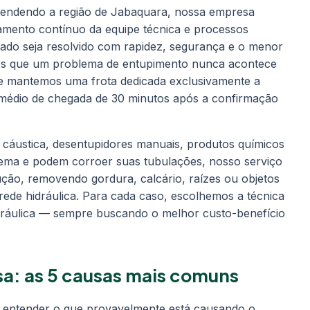
tendendo a região de Jabaquara, nossa empresa
amento contínuo da equipe técnica e processos
ado seja resolvido com rapidez, segurança e o menor
mos que um problema de entupimento nunca acontece
e mantemos uma frota dedicada exclusivamente a
 médio de chegada de 30 minutos após a confirmação
 cáustica, desentupidores manuais, produtos químicos
ema e podem corroer suas tubulações, nosso serviço
ução, removendo gordura, calcário, raízes ou objetos
rede hidráulica. Para cada caso, escolhemos a técnica
ráulica — sempre buscando o melhor custo-benefício
sa: as 5 causas mais comuns
l entender o que provavelmente está causando o