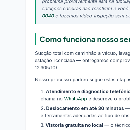
problema provavelmente está na tubulaç
soluções caseiras não resolvem e você 
0040
e fazemos vídeo-inspeção sem cus
Como funciona nosso ser
Sucção total com caminhão a vácuo, lavag
estação licenciada — entregamos comprova
12.305/10).
Nosso processo padrão segue estas etapa
Atendimento e diagnóstico telefôni
chama no
WhatsApp
e descreve o proble
Deslocamento em até 30 minutos
— 
e ferramentas adequadas ao tipo de obs
Vistoria gratuita no local
— o técnico