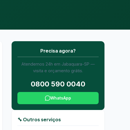
Precisa agora?
Atendemos 24h em Jabaquara-SP —
visita e orçamento grátis.
0800 590 0040
WhatsApp
🔧 Outros serviços