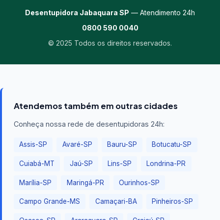
Desentupidora Jabaquara SP
— Atendimento 24h
0800 590 0040
© 2025 Todos os direitos reservados.
Atendemos também em outras cidades
Conheça nossa rede de desentupidoras 24h:
Assis-SP
Avaré-SP
Bauru-SP
Botucatu-SP
Cuiabá-MT
Jaú-SP
Lins-SP
Londrina-PR
Marília-SP
Maringá-PR
Ourinhos-SP
Campo Grande-MS
Camaçari-BA
Pinheiros-SP